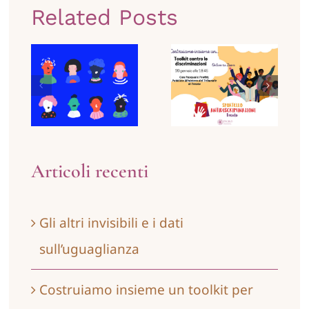
Related Posts
insieme
Gli altri
un toolkit
invisibili e
per reagire
i dati
alle
sull’uguaglianza
discriminazioni:
secondo
Articoli recenti
appuntamento
Gli altri invisibili e i dati
sull’uguaglianza
Costruiamo insieme un toolkit per