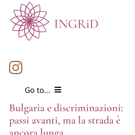
Salta
al
contenuto
Go to...
Bulgaria e discriminazioni:
Home
passi avanti, ma la strada è
ancora lunga
Cos’è l’intersezionalità?