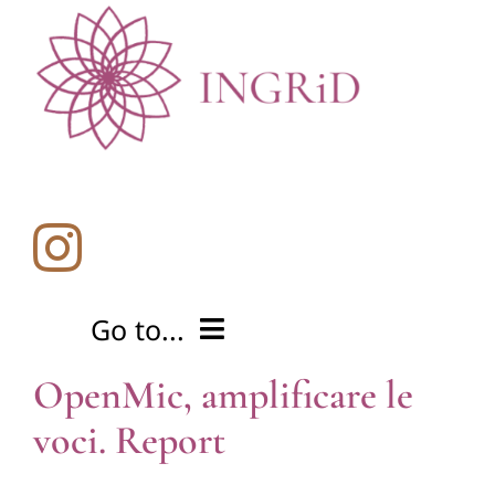
Salta
al
contenuto
Go to...
OpenMic, amplificare le
Home
voci. Report
Cos’è l’intersezionalità?