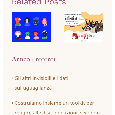
Related Posts
insieme
Gli altri
un toolkit
invisibili e
per reagire
i dati
alle
sull’uguaglianza
discriminazioni:
secondo
Articoli recenti
appuntamento
Gli altri invisibili e i dati
sull’uguaglianza
Costruiamo insieme un toolkit per
reagire alle discriminazioni: secondo