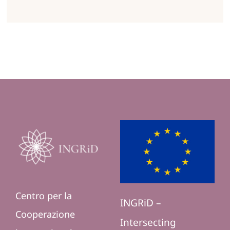
Centro per la
INGRiD –
Cooperazione
Intersecting